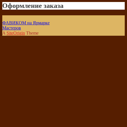
Оформление заказа
ФАВИКОМ на Ярмарке
Мастеров
A
SiteOrigin
Theme