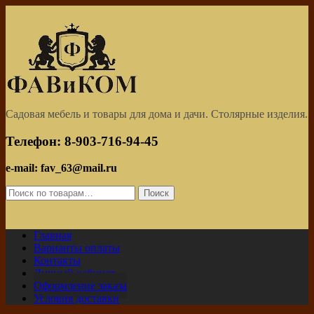
Skip
to
content
Садовая мебель и товары для дома и дачи. Столярные изделия.
Телефон: 8-903-716-94-45
e-mail: fav_63@mail.ru
Искать:
Поиск
Главная
Варианты оплаты
Контакты
Личный кабинет
Оформление заказа
Условия доставки