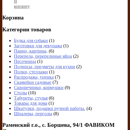
В
корзину
Корзина
Категории товаров
Будка для собаки
(1)
Заготовки для декупажа
(1)
Панно, картины,
(6)
Перепела, перепелиные яйца
(2)
Песочница
(1)
Подносы, предметы для кухни
(2)
Полки, стеллажи
(1)
Распродажа, уценка
(7)
Скамейки садовые
(7)
Скворечники, кормушки
(9)
Столы
(10)
Табуреты, стулья
(6)
Товары для дома
(1)
Шкатулки, подарки ручной работы.
(4)
Шпалеры, перголы
(8)
Раменский г.о., с. Боршева, 94/1 ФАВИКОМ