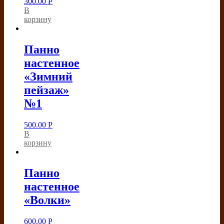
300.00
Р
В
корзину
Панно
настенное
«Зимний
пейзаж»
№1
500.00
Р
В
корзину
Панно
настенное
«Волки»
600.00
Р