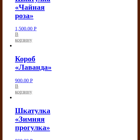
«Чайная
роза»
1,500.00
Р
В
корзину
Короб
«Лаванда»
900.00
Р
В
корзину
Шкатулка
«Зимняя
прогулка»