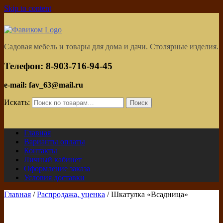
Skip to content
Садовая мебель и товары для дома и дачи. Столярные изделия.
Телефон: 8-903-716-94-45
e-mail: fav_63@mail.ru
Искать:
Поиск
Главная
Варианты оплаты
Контакты
Личный кабинет
Оформление заказа
Условия доставки
Главная
/
Распродажа, уценка
/ Шкатулка «Всадница»